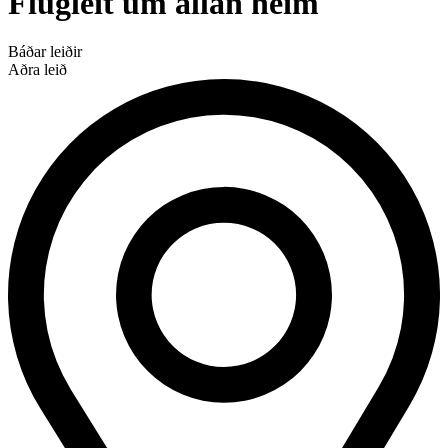
Flugleit um allan heim
Báðar leiðir
Aðra leið