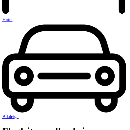
Hótel
Bílaleiga