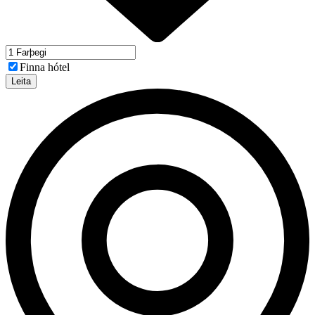
Finna hótel
Leita