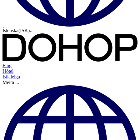
Íslenska
(
ISK
)
Flug
Hótel
Bílaleiga
Meira
...