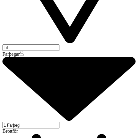
Farþegar
Brottför